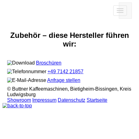
Toggle
navigation
Zubehör – diese Hersteller führen
wir:
Broschüren
+49 7142 21857
Anfrage stellen
© Buttner Kaffeemaschinen, Bietigheim-Bissingen, Kreis
Ludwigsburg
Showroom
Impressum
Datenschutz
Startseite